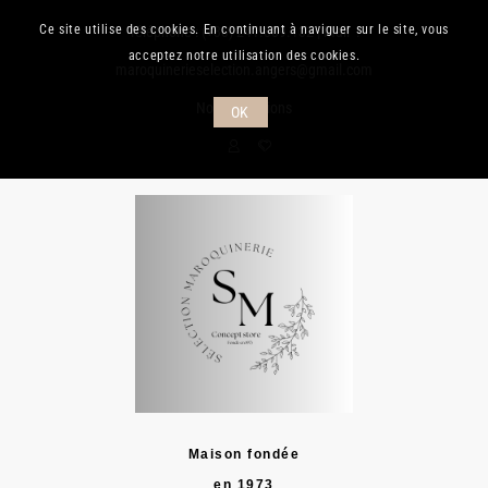
Ce site utilise des cookies. En continuant à naviguer sur le site, vous
Téléphone :
(+33) 241.889.132
| Mail :
acceptez notre utilisation des cookies.
maroquinerieselection.angers@gmail.com
Nos promotions
OK
Maison fondée
en 1973