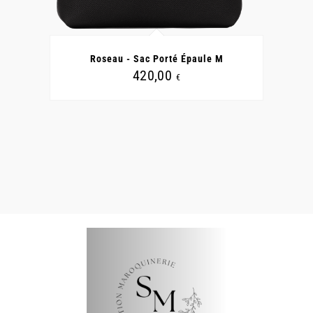
CE
PRODUIT
A
Roseau - Sac Porté Épaule M
PLUSIEURS
VARIATIONS.
420,00
€
LES
OPTIONS
PEUVENT
ÊTRE
CHOISIES
SUR
LA
PAGE
DU
PRODUIT