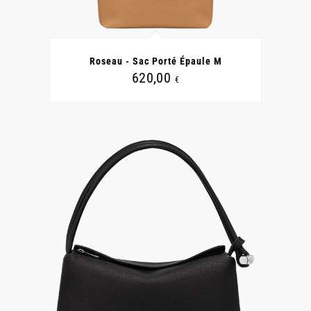
CE
PRODUIT
A
Roseau - Sac Porté Épaule M
PLUSIEURS
VARIATIONS.
620,00
€
LES
OPTIONS
PEUVENT
ÊTRE
CHOISIES
SUR
LA
PAGE
DU
PRODUIT