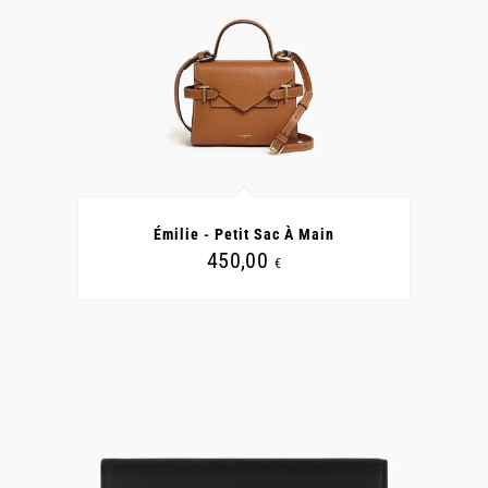
CE
PRODUIT
A
Émilie - Petit Sac À Main
PLUSIEURS
VARIATIONS.
450,00
€
LES
OPTIONS
PEUVENT
ÊTRE
CHOISIES
SUR
LA
PAGE
DU
PRODUIT