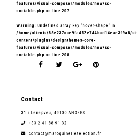
features/visual-composer/modules/new/sc-
sociable.php
on line
207
Warning
: Undefined array key "hover-shape" in
/home/clients/85e237cae9fa452e744bad14eae3f9a8/sit
content/plugins/designthemes-core-
features/visual-composer/modules/new/sc-
sociable.php
on line
208
Contact
31 r Lenepveu, 49100 ANGERS
+33 2 41 88 91 32
contact@maroquinerieselection.fr