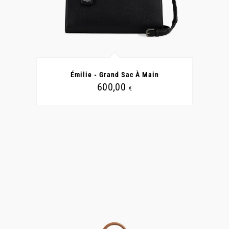
CE
PRODUIT
A
Émilie - Grand Sac À Main
PLUSIEURS
VARIATIONS.
600,00
€
LES
OPTIONS
PEUVENT
ÊTRE
CHOISIES
SUR
LA
PAGE
DU
PRODUIT