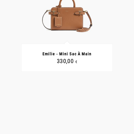
CE
PRODUIT
A
Emilie - Mini Sac À Main
PLUSIEURS
VARIATIONS.
330,00
€
LES
OPTIONS
PEUVENT
ÊTRE
CHOISIES
SUR
LA
PAGE
DU
PRODUIT